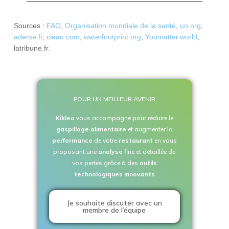
Sources :
FAO
,
Organisation mondiale de la santé
,
un.org
,
ademe.fr
,
cieau.com
,
waterfootprint.org
,
Youmatter.world
,
latribune.fr.
POUR UN MEILLEUR AVENIR
Kikleo
vous accompagne pour réduire le
gaspillage alimentaire
et augmenter la
performance
de votre
restaurant
en vous
proposant une
analyse
fine et détaillée de
vos pertes grâce à des
outils
technologiques innovants
Je souhaite discuter avec un
membre de l’équipe