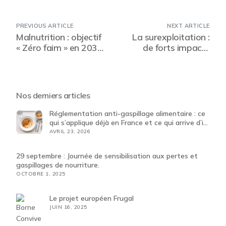
PREVIOUS ARTICLE
NEXT ARTICLE
Malnutrition : objectif
La surexploitation :
« Zéro faim » en 2030
de forts impacts
?
négatifs sur la
biodiversité et la
société
Nos derniers articles
Réglementation anti-gaspillage alimentaire : ce
qui s’applique déjà en France et ce qui arrive d’ici
2030
AVRIL 23, 2026
29 septembre : Journée de sensibilisation aux pertes et
gaspillages de nourriture.
OCTOBRE 1, 2025
Le projet européen Frugal
JUIN 16, 2025